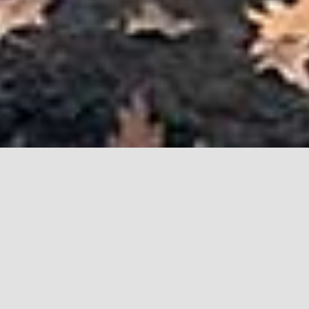
Let op, wij zijn verhuisd!
Onze
nieuwe bezoekadres is:
Gerele Peel 8,
5424 TM Elsendorp